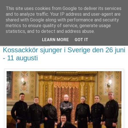
This site uses cookies from Google to deliver its services
and to analyze traffic. Your IP address and user-agent are
shared with Google along with performance and security
metrics to ensure quality of service, generate usage
statistics, and to detect and address abuse.
LEARN MORE
GOT IT
tisdag 25 juni 2019
Kossackkör sjunger i Sverige den 26 juni
- 11 augusti
Djupaste basar i harmoni med
kristallklara tenorer: åtta enastående
soloröster sammanflätas till en enhetlig
och totalt fängslande klang, fyller kyrkan