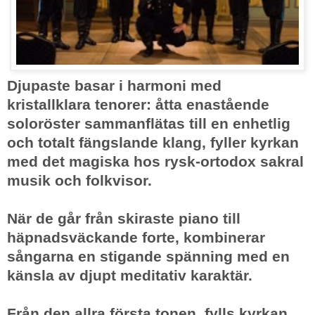
med det magiska hos rysk-ortodox sakral
musik och folkvisor.
När de går från skiraste piano till
häpnadsväckande forte, kombinerar
sångarna en stigande spänning med en
känsla av djupt meditativ karaktär.
Från den allra första tonen, fylls kyrkan
av en from känsla av engagemang i deras
kultur och traditioner. Svarta Havets Don-
Kosacker rör hjärtat.
http://rurik.se/nyheter/14156