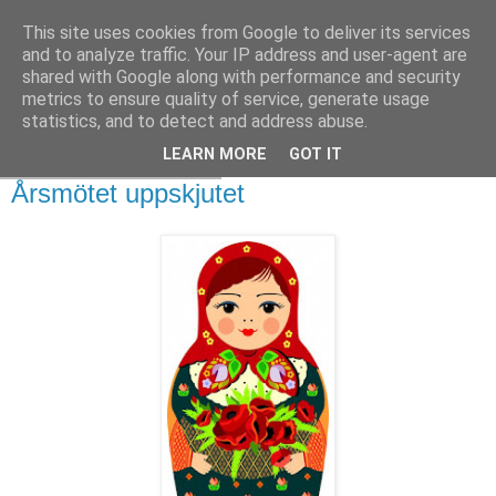
This site uses cookies from Google to deliver its services
and to analyze traffic. Your IP address and user-agent are
shared with Google along with performance and security
metrics to ensure quality of service, generate usage
statistics, and to detect and address abuse.
LEARN MORE
GOT IT
tisdag 21 januari 2020
Årsmötet uppskjutet