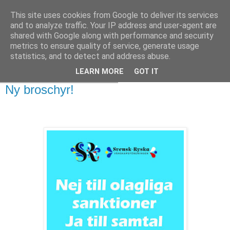
This site uses cookies from Google to deliver its services
and to analyze traffic. Your IP address and user-agent are
shared with Google along with performance and security
metrics to ensure quality of service, generate usage
statistics, and to detect and address abuse.
LEARN MORE
GOT IT
torsdag 30 december 2021
Ny broschyr!