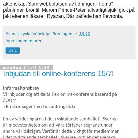
äktenskap. Som webbplatsen av tidningen "Foma"
påminner, bror till Murom Prince-Peter, allvarligt sjuk, gick på
jakt efter en läkare i Ryazan. Där träffade han Fevronia.
Svensk-ryska vänskapsföreningen
kl.
18:10
Inga kommentarer:
Dela
måndag 6 juli 2020
Inbjudan till online-konferens 15/7!
Informationsbrev
Vi inbjuder dig att delta i en online-konferens baserad på
ZOOM
«En stor seger i en förändringstid»
En av värderingarna i det rysktalande samhället i Sverige
är medvetenheten om att våra förfäder segrade under
andra världskriget. Varför är detta viktigt för medlemmar
i det rysktalande samhället i Sverige, och är det svenska