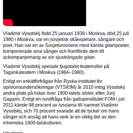
Vladimir Vysotskij född
25
januari
1938
i
Moskva
, död
25
juli
1980
i Moskva, var en
sovjetisk
skåespelare
,
sångare
och
poet
. Han var en av Sovjetunionens mest kända gitarrpoeter,
komponerade sina sånger och framförde dem till
ackompanjemang av sin
sjusträngade gitarr
.
Vladimir Vysotskij spelade tjugotalet teaterroller på
Tagankateatern
i Moskva (1964–1980).
Enligt en enkätförfrågan från Ryska institutet för
opinionsundersökningar (VTSIOM) år 2010 intog Vysotskij
andra plats på listan över 1900-talets idoler, efter
Jurij
Gagarin
. Enligt en rundfråga från gallupinstitutet FOM i juli
2011 kände 98 procent av ryssarna till namnet Vladimir
Vysotskij, och 70 procent svarade att de tycker om hans
sånger och ansåg att hans verk är en viktig del av den
inhemska 1900-talskulturen.
Källa wikipedia