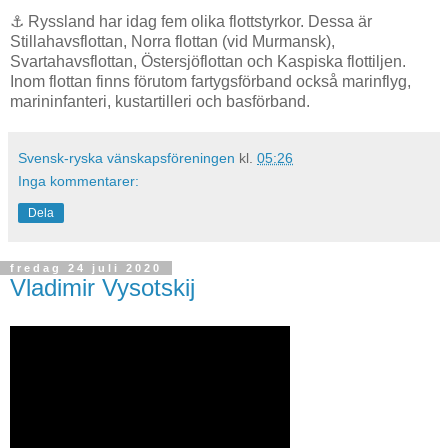
⚓ Ryssland har idag fem olika flottstyrkor. Dessa är
Stillahavsflottan, Norra flottan (vid Murmansk),
Svartahavsflottan, Östersjöflottan och Kaspiska flottiljen.
Inom flottan finns förutom fartygsförband också marinflyg,
marininfanteri, kustartilleri och basförband.
Svensk-ryska vänskapsföreningen
kl.
05:26
Inga kommentarer:
Dela
fredag 24 juli 2020
Vladimir Vysotskij