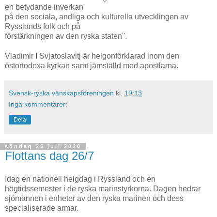
en betydande inverkan
på den sociala, andliga och kulturella utvecklingen av
Rysslands folk och på
förstärkningen av den ryska staten''.
I
Vladimir
Svjatoslavitj är helgonförklarad inom den
östortodoxa kyrkan samt jämställd med apostlarna.
Svensk-ryska vänskapsföreningen
kl.
19:13
Inga kommentarer:
Dela
söndag 26 juli 2020
Flottans dag 26/7
Idag en nationell helgdag i Ryssland och en
högtidssemester i de ryska marinstyrkorna. Dagen hedrar
sjömännen i enheter av den ryska marinen och dess
specialiserade armar.