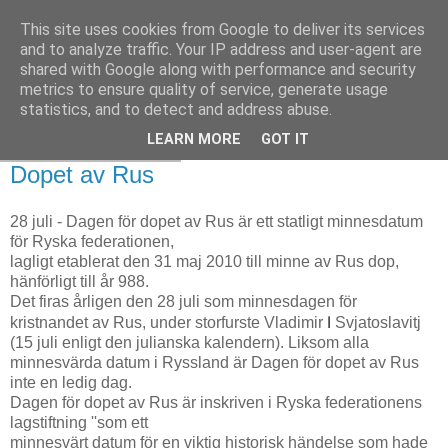
This site uses cookies from Google to deliver its services
and to analyze traffic. Your IP address and user-agent are
shared with Google along with performance and security
metrics to ensure quality of service, generate usage
statistics, and to detect and address abuse.
LEARN MORE
GOT IT
måndag 27 juli 2020
Dopet av Rus
28 juli - Dagen för dopet av Rus är ett statligt minnesdatum
för Ryska federationen,
lagligt etablerat den 31 maj 2010 till minne av Rus dop,
hänförligt till år 988.
Det firas årligen den 28 juli som minnesdagen för
I
kristnandet av Rus, under storfurste Vladimir
Svjatoslavitj
(15 juli enligt den julianska kalendern). Liksom alla
minnesvärda datum i Ryssland är Dagen för dopet av Rus
inte en ledig dag.
Dagen för dopet av Rus är inskriven i Ryska federationens
lagstiftning ''som ett
minnesvärt datum för en viktig historisk händelse som hade