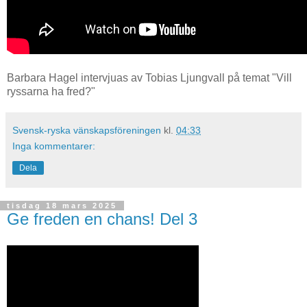
Barbara Hagel intervjuas av Tobias Ljungvall på temat "Vill
ryssarna ha fred?"
Svensk-ryska vänskapsföreningen
kl.
04:33
Inga kommentarer:
Dela
tisdag 18 mars 2025
Ge freden en chans! Del 3