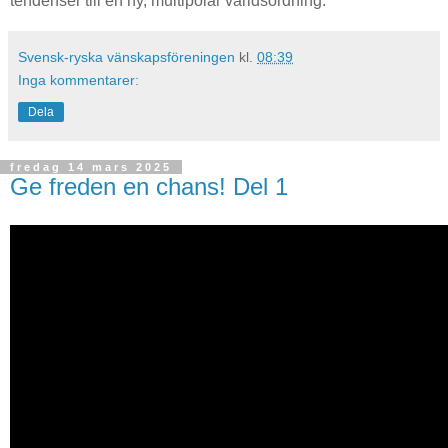
tendenser till en ny, multipolär världsordning.
Svensk-ryska vänskapsföreningen
kl.
08:39
Inga kommentarer:
Dela
fredag 14 mars 2025
Ge freden en chans! Del 1