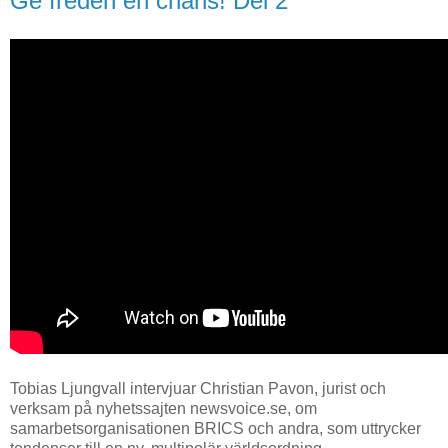
Ge freden en chans! Del 2
Tobias Ljungvall intervjuar Christian Pavon, jurist och
verksam på nyhetssajten newsvoice.se, om
samarbetsorganisationen BRICS och andra, som uttrycker