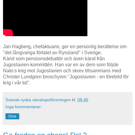
Jan Hagberg, chefaktuarie, ger en personlig berättelse om
"det långvariga förtalet av Ryssland" i Sverige.
Känd som pensionsdebattör och även känd från
Jugoslavien-kommittén. Han var en av dem som följde
Nato:s krig mot Jugoslavien och skrev tillsammans med
Christer Lundgren broschyren "Jugoslavien - en förebild för
krig i vår tid".
Svensk-ryska vänskapsföreningen
kl.
08:46
Inga kommentarer:
Dela