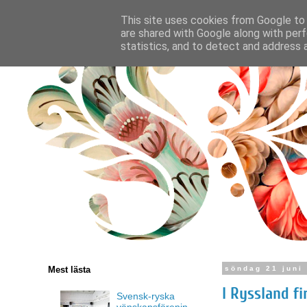
This site uses cookies from Google to d
are shared with Google along with perf
statistics, and to detect and address 
Mest lästa
söndag 21 juni
I Ryssland f
Svensk-ryska
vänskapsförenin