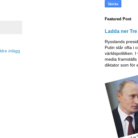
Featured Post
Ladda ner Tre 
Rysslands presid
Putin står ofta i
ldre inlägg
världspolitiken. I
media framställ
diktator som för 