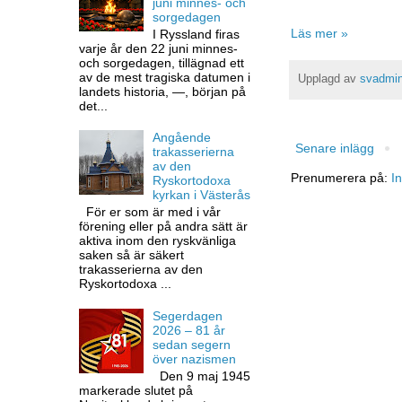
juni minnes- och
sorgedagen
Läs mer »
I Ryssland firas
varje år den 22 juni minnes-
och sorgedagen, tillägnad ett
av de mest tragiska datumen i
Upplagd av
svadmi
landets historia, —, början på
det...
Angående
Senare inlägg
trakasserierna
av den
Prenumerera på:
I
Ryskortodoxa
kyrkan i Västerås
För er som är med i vår
förening eller på andra sätt är
aktiva inom den ryskvänliga
saken så är säkert
trakasserierna av den
Ryskortodoxa ...
Segerdagen
2026 – 81 år
sedan segern
över nazismen
Den 9 maj 1945
markerade slutet på