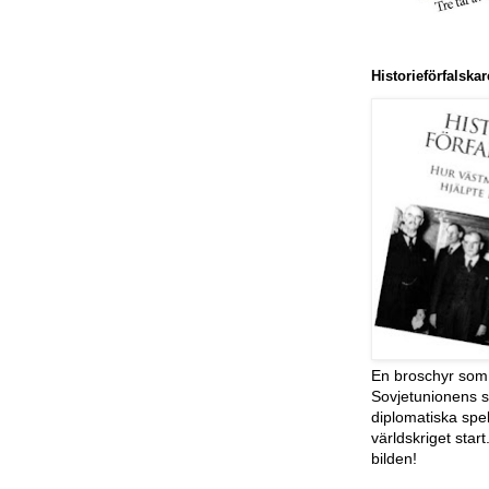
Historieförfalsk
En broschyr som 
Sovjetunionens s
diplomatiska spe
världskriget start
bilden!