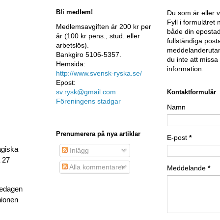
Bli medlem!
Du som är eller v
Fyll i formuläre
Medlemsavgiften är 200 kr per
både din epostad
år (100 kr pens., stud. eller
fullständiga post
arbetslös).
meddelanderutan
Bankgiro 5106-5357.
du inte att miss
Hemsida:
information.
http://www.svensk-ryska.se/
Epost:
sv.rysk@gmail.com
Kontaktformulär
Föreningens stadgar
Namn
Prenumerera på nya artiklar
E-post
*
agiska
Inlägg
a 27
Alla kommentarer
Meddelande
*
gedagen
nionen