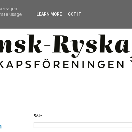
user-agent
erate usage
LEARN MORE
GOT IT
Sök:
n