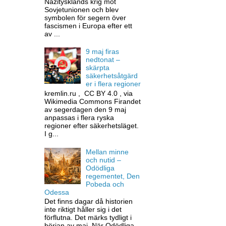
Nazitysklands krig mot
Sovjetunionen och blev
symbolen för segern över
fascismen i Europa efter ett
av ...
9 maj firas
nedtonat –
skärpta
säkerhetsåtgärd
er i flera regioner
kremlin.ru , CC BY 4.0 , via
Wikimedia Commons Firandet
av segerdagen den 9 maj
anpassas i flera ryska
regioner efter säkerhetsläget.
I g...
Mellan minne
och nutid –
Odödliga
regementet, Den
Pobeda och
Odessa
Det finns dagar då historien
inte riktigt håller sig i det
förflutna. Det märks tydligt i
början av maj. När Odödliga