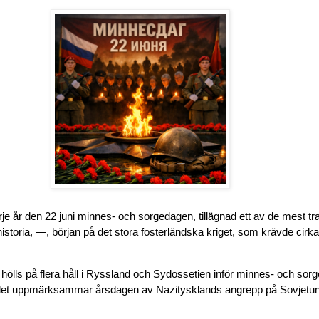
rje år den 22 juni minnes- och sorgedagen, tillägnad ett av de mest tr
istoria, —, början på det stora fosterländska kriget, som krävde cirk
ölls på flera håll i Ryssland och Sydossetien inför minnes- och sor
andet uppmärksammar årsdagen av Nazitysklands angrepp på Sovjetu