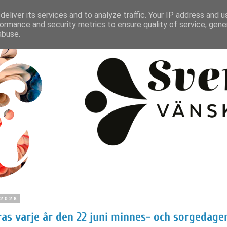
eliver its services and to analyze traffic. Your IP address and 
ormance and security metrics to ensure quality of service, gen
abuse.
 2026
iras varje år den 22 juni minnes- och sorgedage