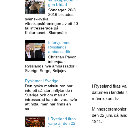
gen bildad
Söndagen 20/3
2016 bildades
svensk-ryska
vänskapsföreningen av ett 40-
tal intresserade på
Kulturhuset i Skarpnäck.
Intervju med
Rysslands
ambassadör
Christian Pavon
intervjuar
Rysslands nye ambassadör i
Sverige Sergej Beljajev.
Rysk mat i Sverige
Den ryska matkulturen har
I Ryssland firas va
inte ett så stort inflytande i
datumen i landets h
Sverige och om man är
människors liv.
intresserad kan det vara svårt
att hitta, men här finns en
sa...
Minnesceremonier h
den 22 juni, då l
I Ryssland firas
1941.
varje år den 22