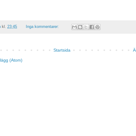
n
kl.
23:45
Inga kommentarer:
Startsida
Ä
nlägg (Atom)