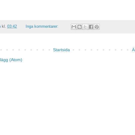
n
kl.
03:42
Inga kommentarer:
Startsida
Ä
nlägg (Atom)