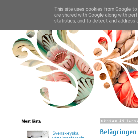
This site uses cookies from Google to d
are shared with Google along with perf
statistics, and to detect and address 
Mest lästa
söndag 26 janu
Belägringen 
Svensk-ryska
vänskapsförenin