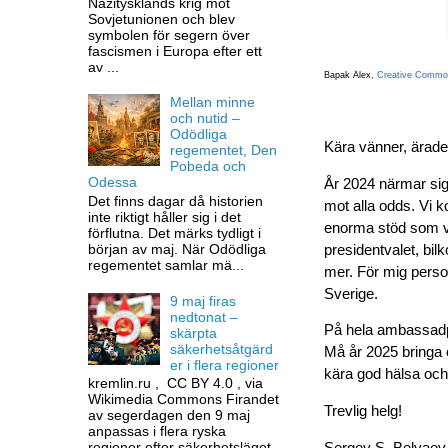
Nazitysklands krig mot
Sovjetunionen och blev
symbolen för segern över
fascismen i Europa efter ett
av ...
Bapak Alex,
Creative Commo
Mellan minne
och nutid –
Odödliga
Kära vänner, ärade
regementet, Den
Pobeda och
Odessa
År 2024 närmar sig 
Det finns dagar då historien
mot alla odds. Vi k
inte riktigt håller sig i det
enorma stöd som vå
förflutna. Det märks tydligt i
början av maj. När Odödliga
presidentvalet, b
regementet samlar mä...
mer. För mig perso
Sverige.
9 maj firas
nedtonat –
På hela ambassadper
skärpta
säkerhetsåtgärd
Må år 2025 bringa 
er i flera regioner
kära god hälsa och
kremlin.ru , CC BY 4.0 , via
Wikimedia Commons Firandet
Trevlig helg!
av segerdagen den 9 maj
anpassas i flera ryska
regioner efter säkerhetsläget.
Sergey S. Belyaev