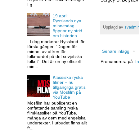
I g...
19 april:
Rysslands nya
minnesdag
Upplagd av
svadmi
öppnar ny strid
om historien
I dag markerar Ryssland för
första gången “Dagen för
Senare inlägg
minnet av offren för
folkmordet på det sovjetiska
Prenumerera på:
I
folket”. Det är en ny officiell
min...
Klassiska ryska
filmer – nu
tillgängliga gratis
via Mosfilm på
YouTube
Mosfilm har publicerat en
omfattande samling ryska
filmklassiker på YouTube,
många av dem med engelska
undertexter. I utbudet finns allt
fr...