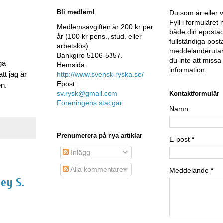
Bli medlem!
Du som är eller v
Fyll i formuläre
Medlemsavgiften är 200 kr per
både din epostad
år (100 kr pens., stud. eller
fullständiga post
arbetslös).
meddelanderutan
Bankgiro 5106-5357.
du inte att miss
ga
Hemsida:
information.
http://www.svensk-ryska.se/
tt jag är
Epost:
en.
sv.rysk@gmail.com
Kontaktformulär
Föreningens stadgar
Namn
Prenumerera på nya artiklar
E-post
*
Inlägg
Alla kommentarer
Meddelande
*
ey S.