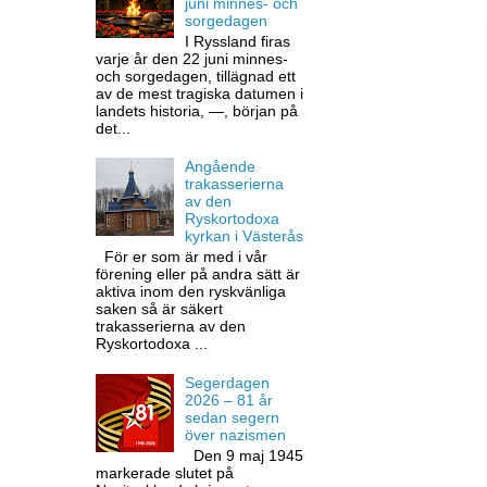
juni minnes- och
sorgedagen
I Ryssland firas
varje år den 22 juni minnes-
och sorgedagen, tillägnad ett
av de mest tragiska datumen i
landets historia, —, början på
det...
Angående
trakasserierna
av den
Ryskortodoxa
kyrkan i Västerås
För er som är med i vår
förening eller på andra sätt är
aktiva inom den ryskvänliga
saken så är säkert
trakasserierna av den
Ryskortodoxa ...
Segerdagen
2026 – 81 år
sedan segern
över nazismen
Den 9 maj 1945
markerade slutet på