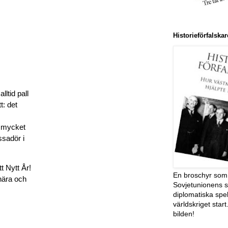
Historieförfalsk
lltid pall
t: det
h mycket
ssadör i
t Nytt År!
En broschyr som 
nära och
Sovjetunionens s
diplomatiska spe
världskriget start
bilden!