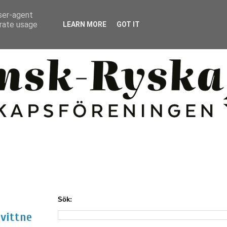
user-agent
erate usage
LEARN MORE
GOT IT
Sök:
 vittne