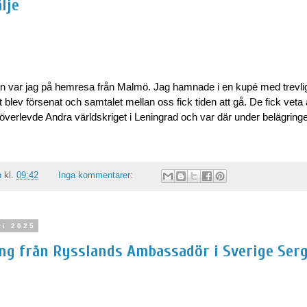
lje
an var jag på hemresa från Malmö. Jag hamnade i en kupé med trevli
blev försenat och samtalet mellan oss fick tiden att gå. De fick veta a
överlevde Andra världskriget i Leningrad och var där under belägring
n
kl.
09:42
Inga kommentarer:
ri 2025
ng från Rysslands Ambassadör i Sverige Serg