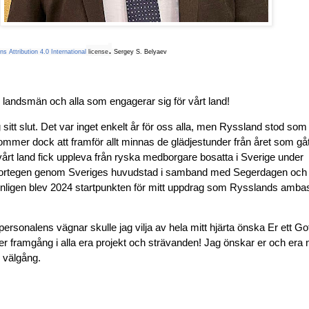
.
ns
Attribution 4.0 International
license
Sergey S. Belyaev
 landsmän och alla som engagerar sig för vårt land!
sitt slut. Det var inget enkelt år för oss alla, men Ryssland stod som a
ommer dock att framför allt minnas de glädjestunder från året som gåt
rt land fick uppleva från ryska medborgare bosatta i Sverige under
ilkortegen genom Sveriges huvudstad i samband med Segerdagen oc
nligen blev 2024 startpunkten för mitt uppdrag som Rysslands amba
sonalens vägnar skulle jag vilja av hela mitt hjärta önska Er ett Got
er framgång i alla era projekt och strävanden! Jag önskar er och era 
 välgång.