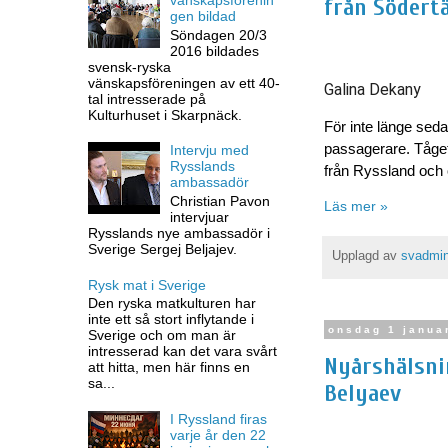
från Södertä
gen bildad
Söndagen 20/3
2016 bildades
svensk-ryska
vänskapsföreningen av ett 40-
Galina Dekany
tal intresserade på
Kulturhuset i Skarpnäck.
För inte länge sed
passagerare. Tåget 
Intervju med
Rysslands
från Ryssland och 
ambassadör
Christian Pavon
Läs mer »
intervjuar
Rysslands nye ambassadör i
Sverige Sergej Beljajev.
Upplagd av
svadmi
Rysk mat i Sverige
Den ryska matkulturen har
inte ett så stort inflytande i
onsdag 1 janua
Sverige och om man är
intresserad kan det vara svårt
Nyårshälsni
att hitta, men här finns en
sa...
Belyaev
I Ryssland firas
varje år den 22