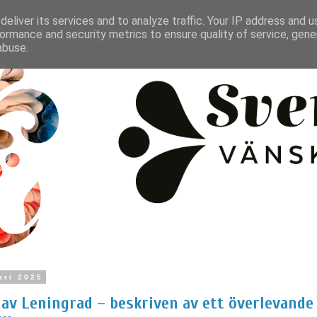
eliver its services and to analyze traffic. Your IP address and 
ormance and security metrics to ensure quality of service, gen
abuse.
ari 2025
av Leningrad – beskriven av ett överlevande