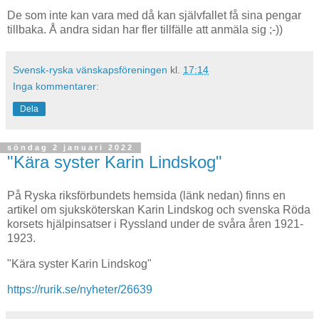
De som inte kan vara med då kan självfallet få sina pengar
tillbaka. Å andra sidan har fler tillfälle att anmäla sig ;-))
Svensk-ryska vänskapsföreningen
kl.
17:14
Inga kommentarer:
Dela
söndag 2 januari 2022
"Kära syster Karin Lindskog"
På Ryska riksförbundets hemsida (länk nedan) finns en
artikel om sjuksköterskan Karin Lindskog och svenska Röda
korsets hjälpinsatser i Ryssland under de svåra åren 1921-
1923.
"Kära syster Karin Lindskog"
https://rurik.se/nyheter/26639