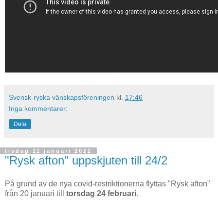
Svensk-ryska vänskapsföreningen
kl.
17:46
Inga kommentarer:
Dela
tisdag 11 januari 2022
"Rysk afton" uppskjuten till 24/2
På grund av de nya covid-restriktionerna flyttas "Rysk afton"
från 20 januari till
torsdag 24 februari
.