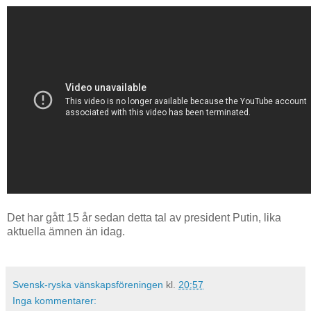
Det har gått 15 år sedan detta tal av president Putin, lika
aktuella ämnen än idag.
Svensk-ryska vänskapsföreningen
kl.
20:57
Inga kommentarer: