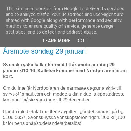
This site uses cookies from Google to deliver its services
and to analyze traffic. Your IP address and user-agent are
shared with Google along with performance and security
metrics to ensure quality of service, generate usage
statistics, and to detect and address abuse.
LEARN MORE
GOT IT
måndag 19 december 2022
Årsmöte söndag 29 januari
Svensk-ryska kallar härmed till årsmöte söndag 29
januari kl13-16. Kallelse kommer med Nordpolaren inom
kort.
Om du inte får Nordpolaren de närmaste dagarna skriv till
sv.rysk@gmail.com och meddela din aktuella epostadress.
Motioner måste vara inne till 29 december.
Har du inte betalat medlemsavgiften, gör det snarast på bg
5106-5357, Svensk-ryska vänskapsföreningen. 200 kr (100
kr för pensionär/studerande/arbetslös).