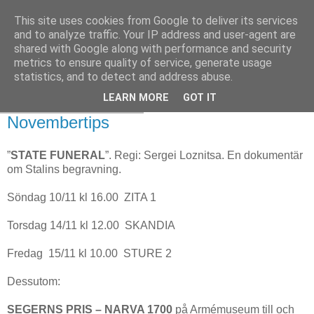
This site uses cookies from Google to deliver its services
and to analyze traffic. Your IP address and user-agent are
shared with Google along with performance and security
metrics to ensure quality of service, generate usage
statistics, and to detect and address abuse.
LEARN MORE
GOT IT
tisdag 29 oktober 2019
Novembertips
”
STATE FUNERAL
”. Regi: Sergei Loznitsa. En dokumentär
om Stalins begravning.
Söndag 10/11 kl 16.00 ZITA 1
Torsdag 14/11 kl 12.00 SKANDIA
Fredag 15/11 kl 10.00 STURE 2
Dessutom:
SEGERNS PRIS – NARVA 1700
på Armémuseum till och