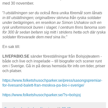
med 30 november.
”
I utställningen ser du också flera unika föremål som lånats
in till utställningen; originalbrev skrivna från ryska soldater
under belägringen, en reseikon av Simon Ushakov och en
rysk uniformsrock buren i slaget. I centrum finns fanorna som
för 300 år sedan befann sig mitt i stridens hetta och där ryska
soldater försvarade dem med sina liv
.”
En sak till:
LIVEPABIO.SE
sänder föreställningar från Bolsjojteatern -
både och live och inspelade – till biografer och scener runt
om i Sverige. Gå in på deras hemsida för info om tider, priser
och platser.
https://www.folketshusochparker.se/press/sasongspremiar-
for-livesand-balett-fran-moskva-pa-bio-i-sverige/
https://www.folketshusochparker.se/?s=bolsjoj