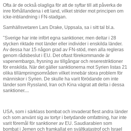
Ofta är de också olagliga för att de syftar till att påverka de
inre förhållandena i ett land, vilket strider mot principen om
icke-inblandning i FN-stadgan.
Samhällsvetaren Lars Drake, Uppsala, sa i sitt tal bl.a.
"Sverige har inte infört egna sanktioner, men deltar i 28
stycken riktade mot länder eller individer i enskilda länder.
Av dessa har 15 någon grad av FN-stöd, men alla regleras
genom rådsbeslut i EU. Det oftast förekommande är
vapenembargo, frysning av tillgångar och reserestriktioner
för enskilda. När det gäller sanktionerna mot Syrien listas 21
olika tillämpningsområden vilket innebär stora problem för
människor i Syrien. De skulle ha varit förödande om inte
länder som Ryssland, Iran och Kina vägrat att delta i dessa
sanktioner....
USA, som i särklass bombat och invaderat flest andra länder
och som använt sig av tortyr i betydande omfattning, har inte
varit föremål för sanktioner av EU. Saudiarabien som
bombat i Jemen och framkallat en svältkatastrof och Israel