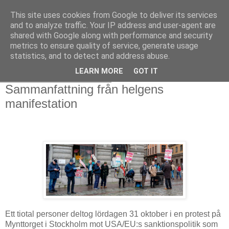
This site uses cookies from Google to deliver its services
and to analyze traffic. Your IP address and user-agent are
shared with Google along with performance and security
metrics to ensure quality of service, generate usage
statistics, and to detect and address abuse.
LEARN MORE
GOT IT
söndag 1 november 2020
Sammanfattning från helgens
manifestation
Ett tiotal personer deltog lördagen 31 oktober i en protest på
Mynttorget i Stockholm mot USA/EU:s sanktionspolitik som