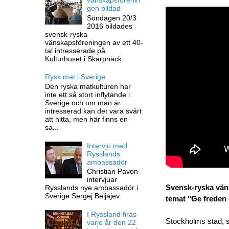
gen bildad
Söndagen 20/3
2016 bildades
svensk-ryska
vänskapsföreningen av ett 40-
tal intresserade på
Kulturhuset i Skarpnäck.
Rysk mat i Sverige
Den ryska matkulturen har
inte ett så stort inflytande i
Sverige och om man är
intresserad kan det vara svårt
att hitta, men här finns en
sa...
Intervju med
Rysslands
ambassadör
Christian Pavon
intervjuar
Svensk-ryska väns
Rysslands nye ambassadör i
Sverige Sergej Beljajev.
temat "Ge freden
I Ryssland firas
Stockholms stad, so
varje år den 22