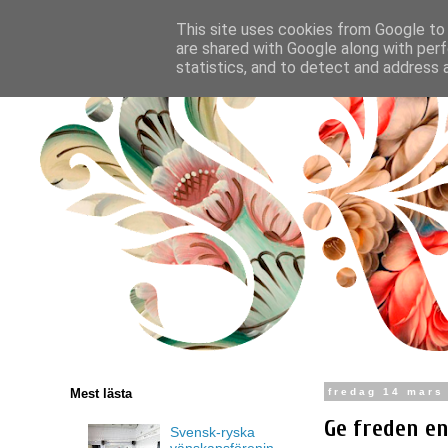
This site uses cookies from Google to d
are shared with Google along with perf
statistics, and to detect and address 
Mest lästa
fredag 14 mars
Ge freden en
Svensk-ryska
vänskapsförenin