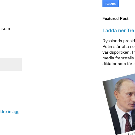
Featured Post
ag som
Ladda ner Tre 
Rysslands presid
Putin står ofta i
världspolitiken. I
media framställ
diktator som för 
ldre inlägg