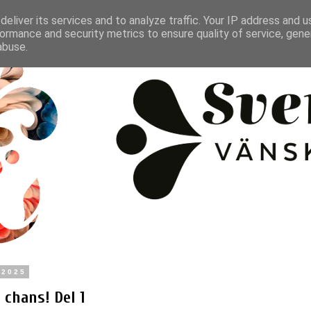
eliver its services and to analyze traffic. Your IP address and 
ormance and security metrics to ensure quality of service, gen
abuse.
 2025
 chans! Del 1