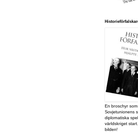
Historieförfalsk
En broschyr som 
Sovjetunionens s
diplomatiska spe
världskriget start
bilden!