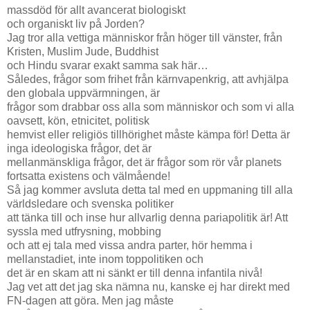
massdöd för allt avancerat biologiskt
och organiskt liv på Jorden?
Jag tror alla vettiga människor från höger till vänster, från
Kristen, Muslim Jude, Buddhist
och Hindu svarar exakt samma sak här…
Således, frågor som frihet från kärnvapenkrig, att avhjälpa
den globala uppvärmningen, är
frågor som drabbar oss alla som människor och som vi alla
oavsett, kön, etnicitet, politisk
hemvist eller religiös tillhörighet måste kämpa för! Detta är
inga ideologiska frågor, det är
mellanmänskliga frågor, det är frågor som rör vår planets
fortsatta existens och välmående!
Så jag kommer avsluta detta tal med en uppmaning till alla
världsledare och svenska politiker
att tänka till och inse hur allvarlig denna pariapolitik är! Att
syssla med utfrysning, mobbing
och att ej tala med vissa andra parter, hör hemma i
mellanstadiet, inte inom toppolitiken och
det är en skam att ni sänkt er till denna infantila nivå!
Jag vet att det jag ska nämna nu, kanske ej har direkt med
FN-dagen att göra. Men jag måste