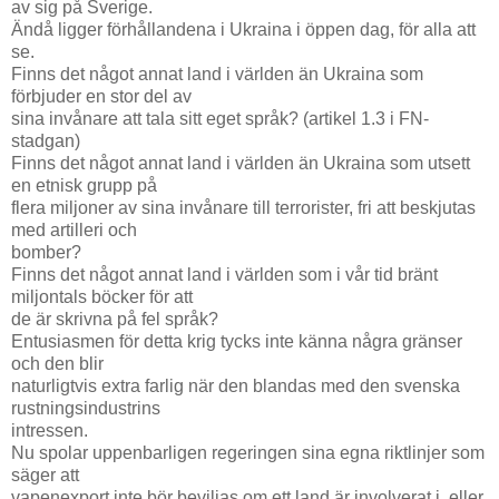
av sig på Sverige.
Ändå ligger förhållandena i Ukraina i öppen dag, för alla att
se.
Finns det något annat land i världen än Ukraina som
förbjuder en stor del av
sina invånare att tala sitt eget språk? (artikel 1.3 i FN-
stadgan)
Finns det något annat land i världen än Ukraina som utsett
en etnisk grupp på
flera miljoner av sina invånare till terrorister, fri att beskjutas
med artilleri och
bomber?
Finns det något annat land i världen som i vår tid bränt
miljontals böcker för att
de är skrivna på fel språk?
Entusiasmen för detta krig tycks inte känna några gränser
och den blir
naturligtvis extra farlig när den blandas med den svenska
rustningsindustrins
intressen.
Nu spolar uppenbarligen regeringen sina egna riktlinjer som
säger att
vapenexport inte bör beviljas om ett land är involverat i, eller