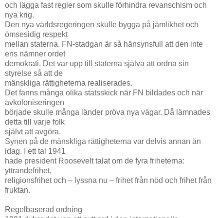
och lägga fast regler som skulle förhindra revanschism och
nya krig.
Den nya världsregeringen skulle bygga på jämlikhet och
ömsesidig respekt
mellan staterna. FN-stadgan är så hänsynsfull att den inte
ens nämner ordet
demokrati. Det var upp till staterna själva att ordna sin
styrelse så att de
mänskliga rättigheterna realiserades.
Det fanns många olika statsskick när FN bildades och när
avkoloniseringen
började skulle många länder pröva nya vägar. Då lämnades
detta till varje folk
självt att avgöra.
Synen på de mänskliga rättigheterna var delvis annan än
idag. I ett tal 1941
hade president Roosevelt talat om de fyra friheterna:
yttrandefrihet,
religionsfrihet och – lyssna nu – frihet från nöd och frihet från
fruktan.
Regelbaserad ordning