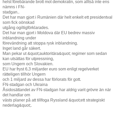
helst förebärande brott mot demokratin, som alltså inte ens
nämns i FN-
stadgan..
Det har man gjort i Rumänien där helt enkelt ett presidentval
som fick oönskad
utgång ogiltigförklarades.
Det har man gjort i Moldova där EU bedrev massiv
inblandning under
förevändning att stoppa rysk inblandning.
Inget land går säkert.
Man pekar ut &quot;auktoritära&quot; regimer som sedan
kan utsättas för utpressning,
som Ungern och Slovakien.
EU har fryst 6,3 miljarder euro som enligt regelverket
rätteligen tillhör Ungern
och 1 miljard av dessa har förlorats för gott.
FN-stadgan och Ukraina
Åsidosättandet av FN-stadgan har aldrig varit grövre än när
det handlar om
västs planer på att tillfoga Ryssland &quot;ett strategiskt
nederlag&quot;.