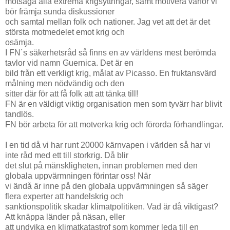
motsäga alla extrema krigsyttringar, samt motivera varför vi
bör främja sunda diskussioner
och samtal mellan folk och nationer. Jag vet att det är det
största motmedelet emot krig och
osämja.
I FN´s säkerhetsråd så finns en av världens mest berömda
tavlor vid namn Guernica. Det är en
bild från ett verkligt krig, målat av Picasso. En fruktansvärd
målning men nödvändig och den
sitter där för att få folk att att tänka till!
FN är en väldigt viktig organisation men som tyvärr har blivit
tandlös.
FN bör arbeta för att motverka krig och förorda förhandlingar.
I en tid då vi har runt 20000 kärnvapen i världen så har vi
inte råd med ett till storkrig. Då blir
det slut på mänskligheten, innan problemen med den
globala uppvärmningen förintar oss! När
vi ändå är inne på den globala uppvärmningen så säger
flera experter att handelskrig och
sanktionspolitik skadar klimatpolitiken. Vad är då viktigast?
Att knäppa länder på näsan, eller
att undvika en klimatkatastrof som kommer leda till en