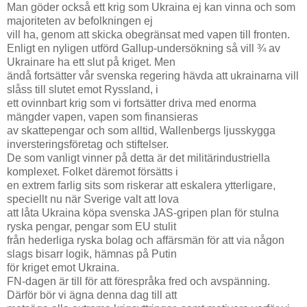
Man göder också ett krig som Ukraina ej kan vinna och som
majoriteten av befolkningen ej
vill ha, genom att skicka obegränsat med vapen till fronten.
Enligt en nyligen utförd Gallup-undersökning så vill ¾ av
Ukrainare ha ett slut på kriget. Men
ändå fortsätter vår svenska regering hävda att ukrainarna vill
slåss till slutet emot Ryssland, i
ett ovinnbart krig som vi fortsätter driva med enorma
mängder vapen, vapen som finansieras
av skattepengar och som alltid, Wallenbergs ljusskygga
inversteringsföretag och stiftelser.
De som vanligt vinner på detta är det militärindustriella
komplexet. Folket däremot försätts i
en extrem farlig sits som riskerar att eskalera ytterligare,
speciellt nu när Sverige valt att lova
att låta Ukraina köpa svenska JAS-gripen plan för stulna
ryska pengar, pengar som EU stulit
från hederliga ryska bolag och affärsmän för att via någon
slags bisarr logik, hämnas på Putin
för kriget emot Ukraina.
FN-dagen är till för att förespråka fred och avspänning.
Därför bör vi ägna denna dag till att