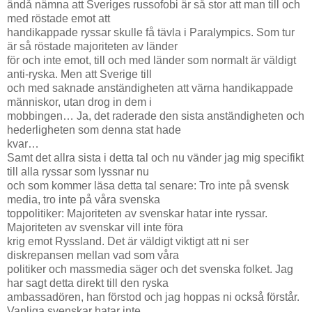
ändå nämna att Sveriges russofobi är så stor att man till och
med röstade emot att
handikappade ryssar skulle få tävla i Paralympics. Som tur
är så röstade majoriteten av länder
för och inte emot, till och med länder som normalt är väldigt
anti-ryska. Men att Sverige till
och med saknade anständigheten att värna handikappade
människor, utan drog in dem i
mobbingen… Ja, det raderade den sista anständigheten och
hederligheten som denna stat hade
kvar…
Samt det allra sista i detta tal och nu vänder jag mig specifikt
till alla ryssar som lyssnar nu
och som kommer läsa detta tal senare: Tro inte på svensk
media, tro inte på våra svenska
toppolitiker: Majoriteten av svenskar hatar inte ryssar.
Majoriteten av svenskar vill inte föra
krig emot Ryssland. Det är väldigt viktigt att ni ser
diskrepansen mellan vad som våra
politiker och massmedia säger och det svenska folket. Jag
har sagt detta direkt till den ryska
ambassadören, han förstod och jag hoppas ni också förstår.
Vanliga svenskar hatar inte