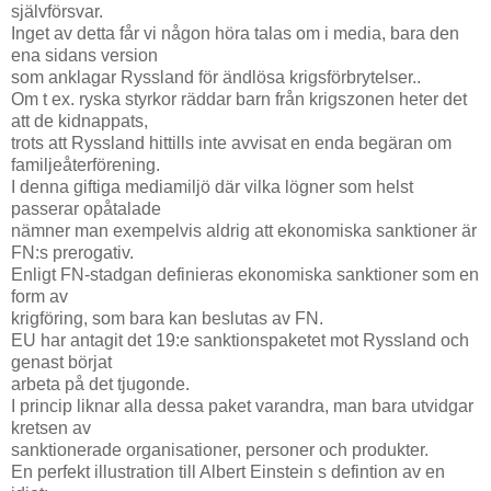
självförsvar.
Inget av detta får vi någon höra talas om i media, bara den
ena sidans version
som anklagar Ryssland för ändlösa krigsförbrytelser..
Om t ex. ryska styrkor räddar barn från krigszonen heter det
att de kidnappats,
trots att Ryssland hittills inte avvisat en enda begäran om
familjeåterförening.
I denna giftiga mediamiljö där vilka lögner som helst
passerar opåtalade
nämner man exempelvis aldrig att ekonomiska sanktioner är
FN:s prerogativ.
Enligt FN-stadgan definieras ekonomiska sanktioner som en
form av
krigföring, som bara kan beslutas av FN.
EU har antagit det 19:e sanktionspaketet mot Ryssland och
genast börjat
arbeta på det tjugonde.
I princip liknar alla dessa paket varandra, man bara utvidgar
kretsen av
sanktionerade organisationer, personer och produkter.
En perfekt illustration till Albert Einstein s defintion av en