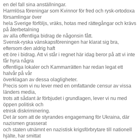
en del fall sina anställningar.
Harmlösa föreningar som Kvinnor för fred och rysk-ortodoxa
församlingar över
hela Sverige förföljs, vräks, hotas med rättegångar och krävs
på återbetalning
av alla offentliga bidrag de någonsin fått.
Svensk-ryska vänskapsföreningen har klarat sig bra,
eftersom den aldrig haft
ett öre i bidrag. Att vi står i regnet här idag beror på att vi inte
får hyra några
offentliga lokaler och Kammarrätten har redan legat ett
halvår på vår
överklagan av dessa olagligheter.
Precis som vi nu lever med en omfattande censur av vissa
länders media,
trots att sådant är förbjudet i grundlagen, lever vi nu med
öppen politisk och
etnisk diskriminering.
Det är som att de styrandes engagemang för Ukraina, där
nazismen grasserat
och staten utnämnt en nazistisk krigsförbrytare till nationell
hjälte, har smittat