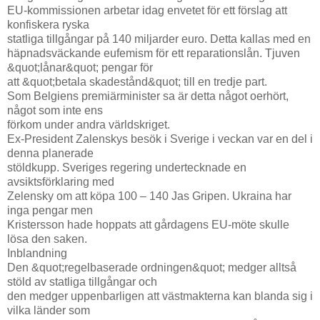
EU-kommissionen arbetar idag envetet för ett förslag att
konfiskera ryska
statliga tillgångar på 140 miljarder euro. Detta kallas med en
häpnadsväckande eufemism för ett reparationslån. Tjuven
&quot;lånar&quot; pengar för
att &quot;betala skadestånd&quot; till en tredje part.
Som Belgiens premiärminister sa är detta något oerhört,
något som inte ens
förkom under andra världskriget.
Ex-President Zalenskys besök i Sverige i veckan var en del i
denna planerade
stöldkupp. Sveriges regering undertecknade en
avsiktsförklaring med
Zelensky om att köpa 100 – 140 Jas Gripen. Ukraina har
inga pengar men
Kristersson hade hoppats att gårdagens EU-möte skulle
lösa den saken.
Inblandning
Den &quot;regelbaserade ordningen&quot; medger alltså
stöld av statliga tillgångar och
den medger uppenbarligen att västmakterna kan blanda sig i
vilka länder som