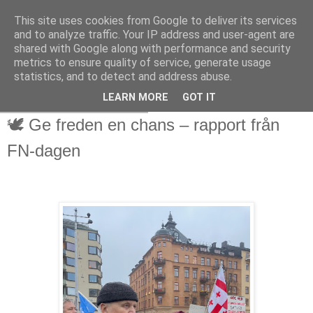
This site uses cookies from Google to deliver its services
and to analyze traffic. Your IP address and user-agent are
shared with Google along with performance and security
metrics to ensure quality of service, generate usage
statistics, and to detect and address abuse.
LEARN MORE
GOT IT
onsdag 29 oktober 2025
🕊️ Ge freden en chans – rapport från
FN-dagen