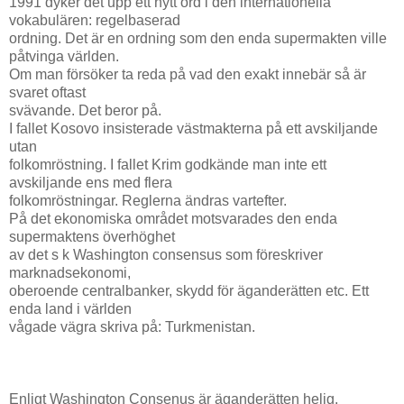
1991 dyker det upp ett nytt ord i den internationella
vokabulären: regelbaserad
ordning. Det är en ordning som den enda supermakten ville
påtvinga världen.
Om man försöker ta reda på vad den exakt innebär så är
svaret oftast
svävande. Det beror på.
I fallet Kosovo insisterade västmakterna på ett avskiljande
utan
folkomröstning. I fallet Krim godkände man inte ett
avskiljande ens med flera
folkomröstningar. Reglerna ändras vartefter.
På det ekonomiska området motsvarades den enda
supermaktens överhöghet
av det s k Washington consensus som föreskriver
marknadsekonomi,
oberoende centralbanker, skydd för äganderätten etc. Ett
enda land i världen
vågade vägra skriva på: Turkmenistan.
Enligt Washington Consenus är äganderätten helig.