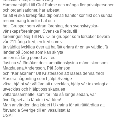
Hammarskjöld till Olof Palme och många fler privatpersoner
och organisationer, har arbetat
för att vi ska förespråka diplomati framför konflikt och sunda
resonemang framför hat och
hot. Grupper som våran förening, den svensk/ryska-
vänskapsföreningen, Svenska Freds, till
föreningen Nej Till NATO, är grupper som försöker bevara
vår 211-åriga fred, en fred som vi
är väldigt lyckliga över att ha fått erfara är en av väldigt få
länder på Jorden som kan skryta
om en så lång period av fred!
Just nu så försöker dock ambitionslystna människor som
Magdalena Andersson, Pål Johnson
och ”Karlakarlen” Ulf Kristersson att rasera denna fred!
Rasera någonting som hjälpt Sverige
växa, hjälpt vår välfärd att utvecklas, hjälp vår teknologi att
utvecklas och hjälpt oss skapa ett
välfärdssamhälle, som för inte så länge sedan, var
överlägset alla länder i världen!
Man använder idag kriget i Ukraina för att rättfärdiga att
förvandla Sverige till en vasallstat åt
USA!