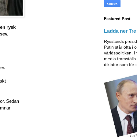
Featured Post
 en rysk
Ladda ner Tre 
sev.
Rysslands presid
Putin står ofta i
världspolitiken. I
media framställ
diktator som för 
er.
iskt
gor. Sedan
lämnar