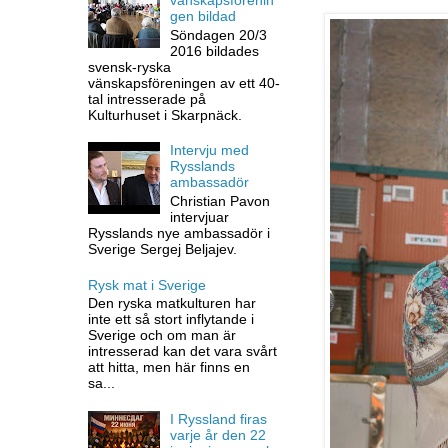
gen bildad
Söndagen 20/3
2016 bildades
svensk-ryska
vänskapsföreningen av ett 40-
tal intresserade på
Kulturhuset i Skarpnäck.
Intervju med
Rysslands
ambassadör
Christian Pavon
intervjuar
Rysslands nye ambassadör i
Sverige Sergej Beljajev.
Rysk mat i Sverige
Den ryska matkulturen har
inte ett så stort inflytande i
Sverige och om man är
intresserad kan det vara svårt
att hitta, men här finns en
sa...
I Ryssland firas
varje år den 22