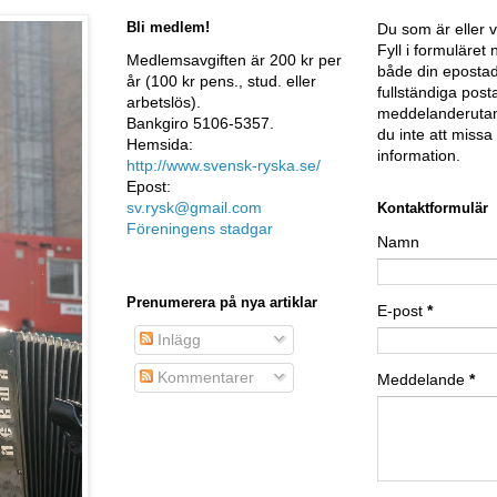
Bli medlem!
Du som är eller v
Fyll i formuläre
Medlemsavgiften är 200 kr per
både din epostad
år (100 kr pens., stud. eller
fullständiga post
arbetslös).
meddelanderutan
Bankgiro 5106-5357.
du inte att miss
Hemsida:
information.
http://www.svensk-ryska.se/
Epost:
sv.rysk@gmail.com
Kontaktformulär
Föreningens stadgar
Namn
Prenumerera på nya artiklar
E-post
*
Inlägg
Kommentarer
Meddelande
*