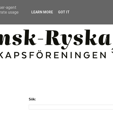
user-agent
erate usage
LEARN MORE
GOT IT
Sök: