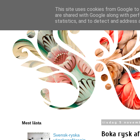
This site uses cookies from Google to d
are shared with Google along with perf
statistics, and to detect and address 
Mest lästa
tisdag 5 novem
Boka rysk a
Svensk-ryska
vänskapsförenin