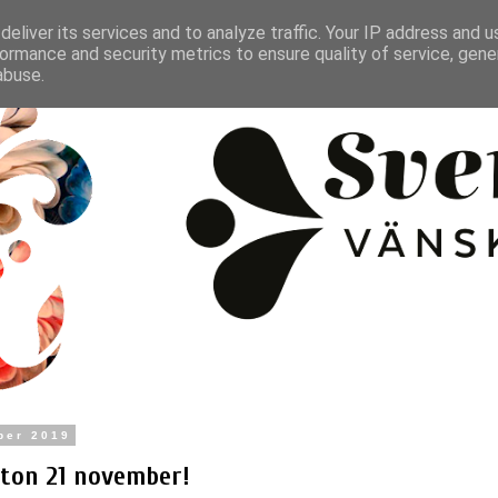
eliver its services and to analyze traffic. Your IP address and 
ormance and security metrics to ensure quality of service, gen
abuse.
ber 2019
fton 21 november!