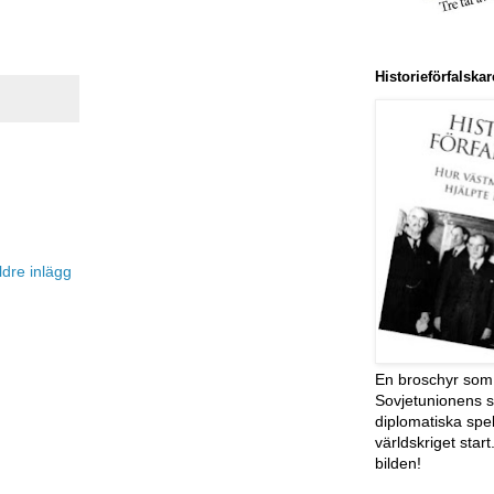
Historieförfalsk
ldre inlägg
En broschyr som 
Sovjetunionens s
diplomatiska spe
världskriget start
bilden!