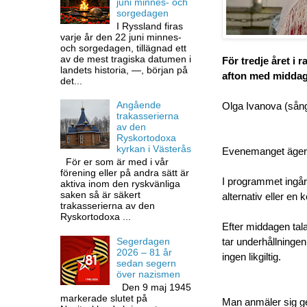
juni minnes- och
sorgedagen
I Ryssland firas
varje år den 22 juni minnes-
och sorgedagen, tillägnad ett
av de mest tragiska datumen i
För tredje året i
landets historia, —, början på
afton med middag,
det...
Angående
Olga Ivanova (sång
trakasserierna
av den
Ryskortodoxa
kyrkan i Västerås
Evenemanget äger 
För er som är med i vår
förening eller på andra sätt är
I programmet ingår
aktiva inom den ryskvänliga
saken så är säkert
alternativ eller en k
trakasserierna av den
Ryskortodoxa ...
Efter middagen tal
Segerdagen
tar underhållningen
2026 – 81 år
ingen likgiltig.
sedan segern
över nazismen
Den 9 maj 1945
markerade slutet på
Man anmäler sig ge