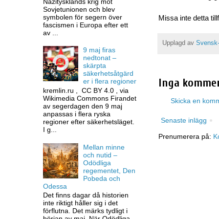
Nazitysklands krig mot
Sovjetunionen och blev
symbolen för segern över
Missa inte detta til
fascismen i Europa efter ett
av ...
Upplagd av
Svensk-
9 maj firas
nedtonat –
skärpta
säkerhetsåtgärd
Inga kommen
er i flera regioner
kremlin.ru , CC BY 4.0 , via
Wikimedia Commons Firandet
Skicka en kom
av segerdagen den 9 maj
anpassas i flera ryska
Senaste inlägg
regioner efter säkerhetsläget.
I g...
Prenumerera på:
K
Mellan minne
och nutid –
Odödliga
regementet, Den
Pobeda och
Odessa
Det finns dagar då historien
inte riktigt håller sig i det
förflutna. Det märks tydligt i
början av maj. När Odödliga