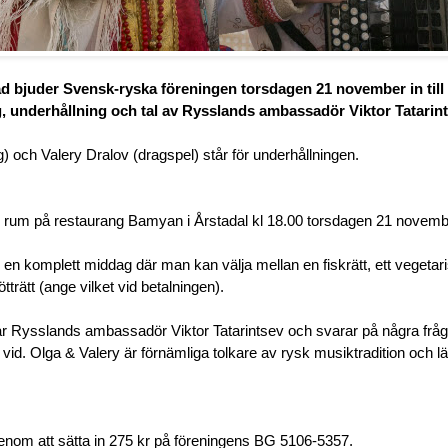
 rad bjuder Svensk-ryska föreningen torsdagen 21 november in till
 underhållning och tal av Rysslands ambassadör Viktor Tatarint
) och Valery Dralov (dragspel) står för underhållningen.
rum på restaurang Bamyan i Årstadal kl 18.00 torsdagen 21 novemb
 en komplett middag där man kan välja mellan e
n fiskrätt, ett vegetar
ötträtt (ange vilket vid betalningen).
ar Rysslands ambassadör Viktor Tatarintsev och svarar på några frå
 vid. Olga & Valery är förnämliga tolkare av rysk musiktradition och 
nom att sätta in 275 kr på föreningens BG 5106-5357.