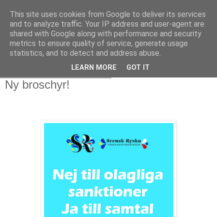
This site uses cookies from Google to deliver its services
and to analyze traffic. Your IP address and user-agent are
shared with Google along with performance and security
metrics to ensure quality of service, generate usage
statistics, and to detect and address abuse.
LEARN MORE
GOT IT
torsdag 30 december 2021
Ny broschyr!