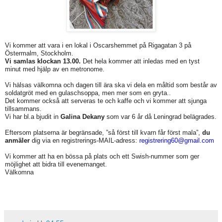
Vi kommer att vara i en lokal i Oscarshemmet på Rigagatan 3 på
Östermalm, Stockholm.
Vi samlas klockan 13.00.
Det hela kommer att inledas med en tyst
minut med hjälp av en metronome.
Vi hälsas välkomna och dagen till ära ska vi dela en måltid som består av
soldatgröt med en gulaschsoppa, men mer som en gryta..
Det kommer också att serveras te och kaffe och vi kommer att sjunga
tillsammans.
Vi har bl.a bjudit in
Galina Dekany
som var 6 år då Leningrad belägrades.
Eftersom platserna är begränsade, ”så först till kvarn får först mala”,
du
anmäler
dig via en registrerings-MAIL-adress:
registrering60@gmail.com
Vi kommer att ha en bössa på plats och ett Swish-nummer som ger
möjlighet att bidra till evenemanget.
Välkomna