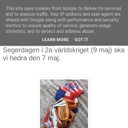
This site uses cookies from Google to deliver its services
and to analyze traffic. Your IP address and user-agent are
shared with Google along with performance and security
metrics to ensure quality of service, generate usage
statistics, and to detect and address abuse.
LEARN MORE
GOT IT
torsdag 27 april 2023
Segerdagen i 2a världskriget (9 maj) ska
vi hedra den 7 maj.