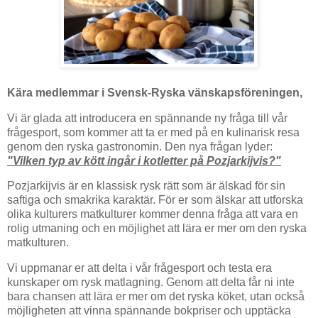
Kära medlemmar i Svensk-Ryska vänskapsföreningen,
Vi är glada att introducera en spännande ny fråga till vår
frågesport, som kommer att ta er med på en kulinarisk resa
genom den ryska gastronomin. Den nya frågan lyder:
"Vilken typ av kött ingår i kotletter på Pozjarkijvis?"
Pozjarkijvis är en klassisk rysk rätt som är älskad för sin
saftiga och smakrika karaktär. För er som älskar att utforska
olika kulturers matkulturer kommer denna fråga att vara en
rolig utmaning och en möjlighet att lära er mer om den ryska
matkulturen.
Vi uppmanar er att delta i vår frågesport och testa era
kunskaper om rysk matlagning. Genom att delta får ni inte
bara chansen att lära er mer om det ryska köket, utan också
möjligheten att vinna spännande bokpriser och upptäcka