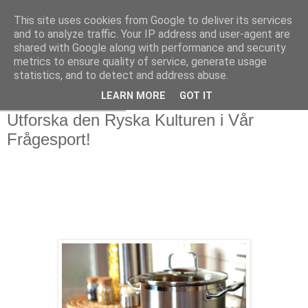
This site uses cookies from Google to deliver its services
and to analyze traffic. Your IP address and user-agent are
shared with Google along with performance and security
metrics to ensure quality of service, generate usage
statistics, and to detect and address abuse.
LEARN MORE
GOT IT
torsdag 4 april 2024
Utforska den Ryska Kulturen i Vår
Frågesport!