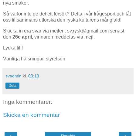
nya smaker.
Så varför inte ge det ett försök? Delta i vår frågesport och låt
oss tillsammans utforska den ryska kulturens mångfald!
Skicka in era svar via mejlen: sv.rysk@gmail.com senast
den
26e april,
vinnaren meddelas via mejl.
Lycka till!
Vänliga hälsningar, styrelsen
svadmin
kl.
03:19
Dela
Inga kommentarer:
Skicka en kommentar
‹
›
Startsida