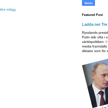
ldre inlägg
Featured Post
Ladda ner Tre 
Rysslands presid
Putin står ofta i
världspolitiken. I
media framställ
diktator som för 