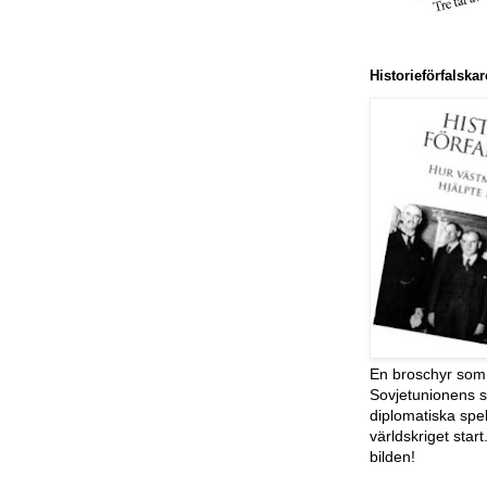
Historieförfalsk
En broschyr som 
Sovjetunionens s
diplomatiska spe
världskriget start
bilden!