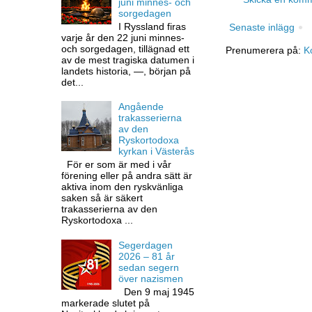
juni minnes- och
sorgedagen
I Ryssland firas
Senaste inlägg
varje år den 22 juni minnes-
och sorgedagen, tillägnad ett
Prenumerera på:
K
av de mest tragiska datumen i
landets historia, —, början på
det...
Angående
trakasserierna
av den
Ryskortodoxa
kyrkan i Västerås
För er som är med i vår
förening eller på andra sätt är
aktiva inom den ryskvänliga
saken så är säkert
trakasserierna av den
Ryskortodoxa ...
Segerdagen
2026 – 81 år
sedan segern
över nazismen
Den 9 maj 1945
markerade slutet på