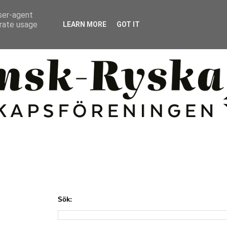
user-agent
erate usage
LEARN MORE
GOT IT
Sök: