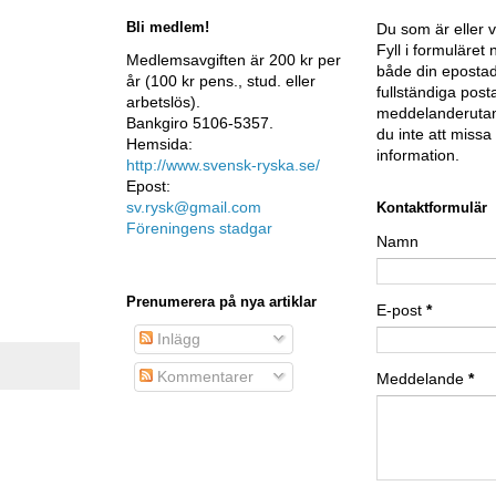
Bli medlem!
Du som är eller v
Fyll i formuläre
Medlemsavgiften är 200 kr per
både din epostad
år (100 kr pens., stud. eller
fullständiga post
arbetslös).
meddelanderutan
Bankgiro 5106-5357.
du inte att miss
Hemsida:
information.
http://www.svensk-ryska.se/
Epost:
sv.rysk@gmail.com
Kontaktformulär
Föreningens stadgar
Namn
Prenumerera på nya artiklar
E-post
*
Inlägg
Kommentarer
Meddelande
*