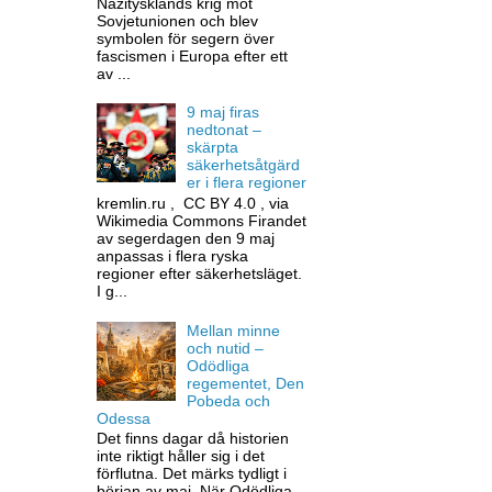
Nazitysklands krig mot
Sovjetunionen och blev
symbolen för segern över
fascismen i Europa efter ett
av ...
9 maj firas
nedtonat –
skärpta
säkerhetsåtgärd
er i flera regioner
kremlin.ru , CC BY 4.0 , via
Wikimedia Commons Firandet
av segerdagen den 9 maj
anpassas i flera ryska
regioner efter säkerhetsläget.
I g...
Mellan minne
och nutid –
Odödliga
regementet, Den
Pobeda och
Odessa
Det finns dagar då historien
inte riktigt håller sig i det
förflutna. Det märks tydligt i
början av maj. När Odödliga