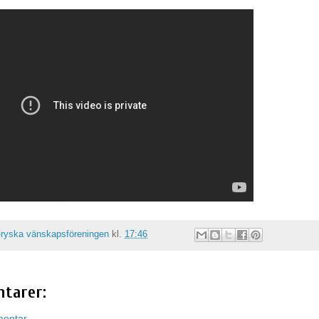
ryska vänskapsföreningen
kl.
17:46
tarer:
mentar