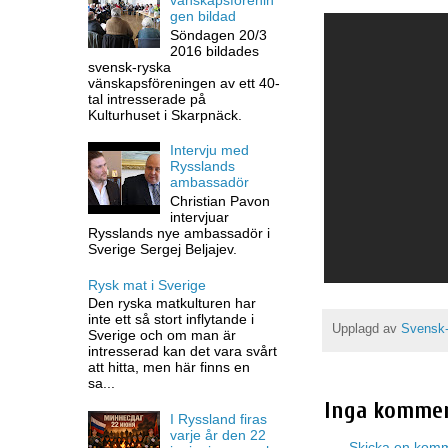
gen bildad
Söndagen 20/3
2016 bildades
svensk-ryska
vänskapsföreningen av ett 40-
tal intresserade på
Kulturhuset i Skarpnäck.
Intervju med
Rysslands
ambassadör
Christian Pavon
intervjuar
Rysslands nye ambassadör i
Sverige Sergej Beljajev.
Rysk mat i Sverige
Den ryska matkulturen har
inte ett så stort inflytande i
Upplagd av
Svensk-
Sverige och om man är
intresserad kan det vara svårt
att hitta, men här finns en
sa...
Inga kommen
I Ryssland firas
varje år den 22
Skicka en kom