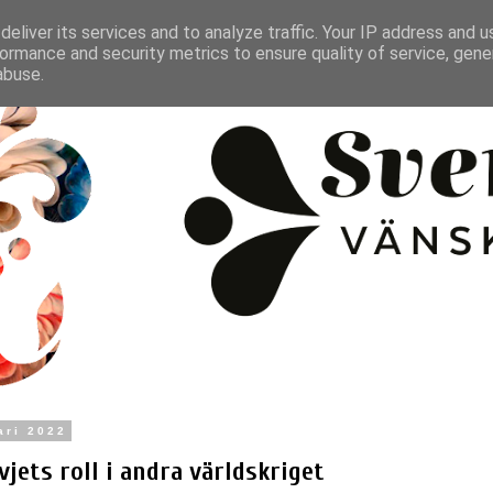
eliver its services and to analyze traffic. Your IP address and 
ormance and security metrics to ensure quality of service, gen
abuse.
ari 2022
jets roll i andra världskriget