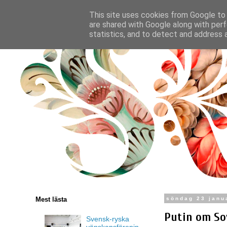
This site uses cookies from Google to d
are shared with Google along with perf
statistics, and to detect and address 
Mest lästa
söndag 23 janu
Putin om Sov
Svensk-ryska
vänskapsförenin