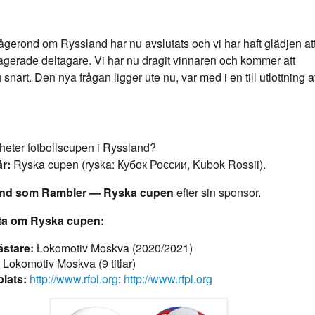
rågerond om Ryssland har nu avslutats och vi har haft glädjen at
gerade deltagare.
Vi har nu dragit vinnaren
och kommer att
 snart. Den nya frågan ligger ute nu, var med i en till utlottning 
heter fotbollscupen i Ryssland?
är:
Ryska cupen (ryska: Кубок России, Kubok Rossii).
änd som
Rambler — Ryska cupen
efter sin sponsor.
kta om Ryska cupen:
stare:
Lokomotiv Moskva (2020/2021)
Lokomotiv Moskva (9 titlar)
plats:
http://www.rfpl.org
:
http://www.rfpl.org