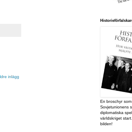
Historieförfalsk
ldre inlägg
En broschyr som 
Sovjetunionens s
diplomatiska spe
världskriget start
bilden!