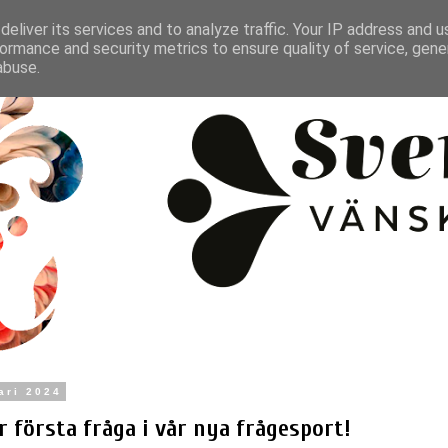
eliver its services and to analyze traffic. Your IP address and 
ormance and security metrics to ensure quality of service, gen
abuse.
ari 2024
r första fråga i vår nya frågesport!