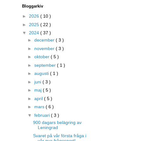
Bloggarkiv
►
2026
( 10 )
►
2025
( 22 )
▼
2024
( 37 )
►
december
( 3 )
►
november
( 3 )
►
oktober
( 5 )
►
september
( 1 )
►
augusti
( 1 )
►
juni
( 3 )
►
maj
( 5 )
►
april
( 5 )
►
mars
( 6 )
▼
februari
( 3 )
900 dagars belägring av
Leningrad
Svaret på vår första fråga i
vår nya frågesport!