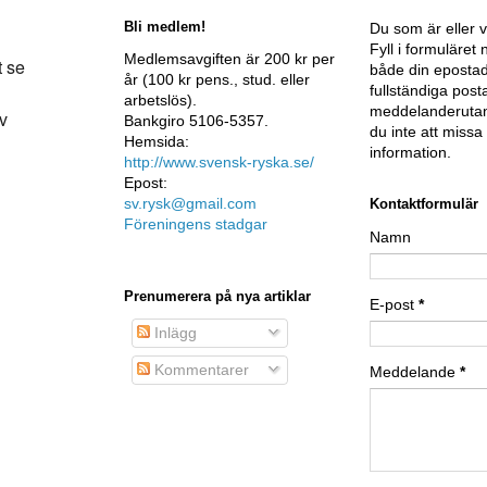
Bli medlem!
Du som är eller v
Fyll i formuläre
Medlemsavgiften är 200 kr per
t se
både din epostad
år (100 kr pens., stud. eller
fullständiga post
arbetslös).
meddelanderutan
av
Bankgiro 5106-5357.
du inte att miss
Hemsida:
information.
http://www.svensk-ryska.se/
Epost:
sv.rysk@gmail.com
Kontaktformulär
Föreningens stadgar
Namn
Prenumerera på nya artiklar
E-post
*
Inlägg
Kommentarer
Meddelande
*