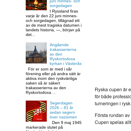
juni minnes- och
sorgedagen
I Ryssland firas
varje år den 22 juni minnes-
och sorgedagen, tillägnad ett
av de mest tragiska datumen i
landets historia, —, början på
det...
Angående
trakasserierna
av den
Ryskortodoxa
kyrkan i Västerås
För er som är med i vår
förening eller på andra sätt är
aktiva inom den ryskvänliga
saken så är säkert
trakasserierna av den
Ryska cupen är e
Ryskortodoxa ...
för både professi
turneringen i rysk
Segerdagen
2026 – 81 år
sedan segern
Första rundan av 
över nazismen
Cupen spelas allt
Den 9 maj 1945
markerade slutet på