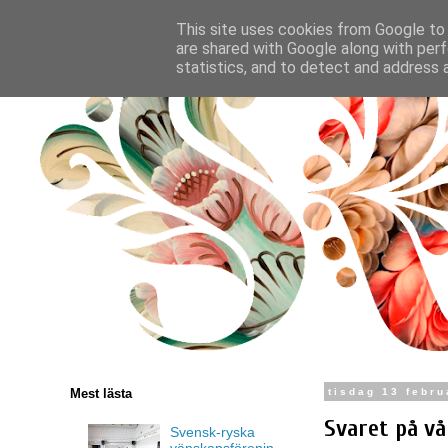
This site uses cookies from Google to d
are shared with Google along with perf
statistics, and to detect and address 
Mest lästa
tisdag 13 febru
Svaret på vå
Svensk-ryska
vänskapsförenin