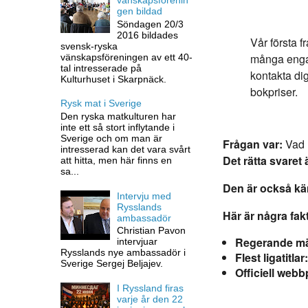
gen bildad
Söndagen 20/3
2016 bildades
Vår första f
svensk-ryska
många enga
vänskapsföreningen av ett 40-
tal intresserade på
kontakta dig
Kulturhuset i Skarpnäck.
bokpriser.
Rysk mat i Sverige
Den ryska matkulturen har
inte ett så stort inflytande i
Sverige och om man är
Frågan var:
Vad 
intresserad kan det vara svårt
Det rätta svaret 
att hitta, men här finns en
sa...
Den är också k
Intervju med
Rysslands
Här är några fa
ambassadör
Christian Pavon
Regerande mä
intervjuar
Rysslands nye ambassadör i
Flest ligatitlar:
Sverige Sergej Beljajev.
Officiell webb
I Ryssland firas
varje år den 22