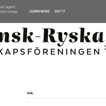
user-agent
erate usage
LEARN MORE
GOT IT
Sök: