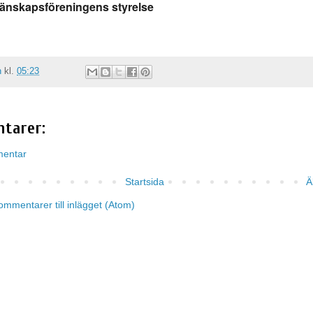
änskapsföreningens styrelse
n
kl.
05:23
tarer:
mentar
Startsida
Ä
ommentarer till inlägget (Atom)