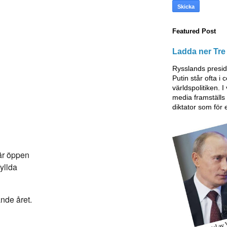
Featured Post
Ladda ner Tre 
Rysslands presid
Putin står ofta i
världspolitiken. I
media framställ
diktator som för 
är öppen
yllda
ande året.