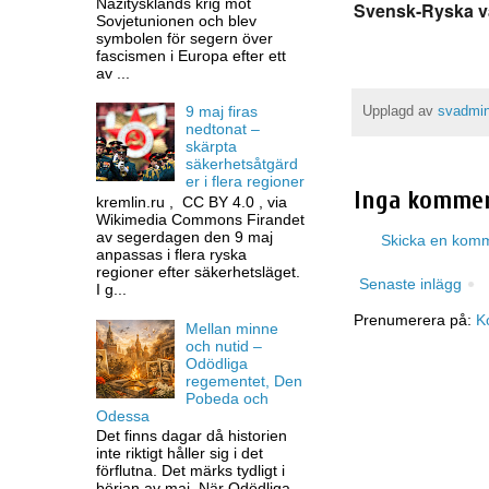
Nazitysklands krig mot
Svensk-Ryska v
Sovjetunionen och blev
symbolen för segern över
fascismen i Europa efter ett
av ...
9 maj firas
Upplagd av
svadmi
nedtonat –
skärpta
säkerhetsåtgärd
er i flera regioner
Inga kommen
kremlin.ru , CC BY 4.0 , via
Wikimedia Commons Firandet
av segerdagen den 9 maj
Skicka en kom
anpassas i flera ryska
regioner efter säkerhetsläget.
Senaste inlägg
I g...
Prenumerera på:
K
Mellan minne
och nutid –
Odödliga
regementet, Den
Pobeda och
Odessa
Det finns dagar då historien
inte riktigt håller sig i det
förflutna. Det märks tydligt i
början av maj. När Odödliga