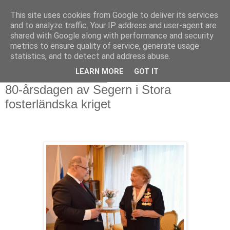
This site uses cookies from Google to deliver its services
and to analyze traffic. Your IP address and user-agent are
shared with Google along with performance and security
metrics to ensure quality of service, generate usage
statistics, and to detect and address abuse.
LEARN MORE
GOT IT
lördag 22 februari 2025
80-årsdagen av Segern i Stora
fosterländska kriget