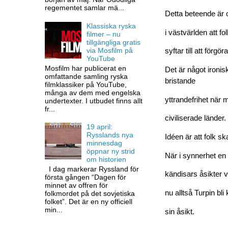
regementet samlar mä...
Detta beteende är oe
Klassiska ryska
i västvärlden att 
filmer – nu
tillgängliga gratis
via Mosfilm på
syftar till att för
YouTube
Mosfilm har publicerat en
Det är något ironis
omfattande samling ryska
bristande
filmklassiker på YouTube,
många av dem med engelska
yttrandefrihet när 
undertexter. I utbudet finns allt
fr...
civiliserade länder.
19 april:
Rysslands nya
Idéen är att folk sk
minnesdag
öppnar ny strid
När i synnerhet en 
om historien
I dag markerar Ryssland för
kändisars åsikter 
första gången “Dagen för
minnet av offren för
nu alltså Turpin bl
folkmordet på det sovjetiska
folket”. Det är en ny officiell
min...
sin åsikt.