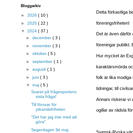
Bloggarkiv
Detta förkastliga be
►
2026
( 10 )
föreningsfriheten!
►
2025
( 22 )
▼
2024
( 37 )
Det är även därför d
►
december
( 3 )
föreningar publikt.
►
november
( 3 )
►
oktober
( 5 )
Hur mycket än Expr
►
september
( 1 )
karaktärsmörda och 
►
augusti
( 1 )
►
juni
( 3 )
folk är lika modiga 
▼
maj
( 5 )
tidningar, till civils
Svaret på frågesportens
sista fråga!
Annars riskerar vi
Till försvar för
yttrandefriheten
ogillar av rädsla f
"Det har jag inte med att
göra"
Segerdagen 9é maj.
Svensk-Ryska vänsk