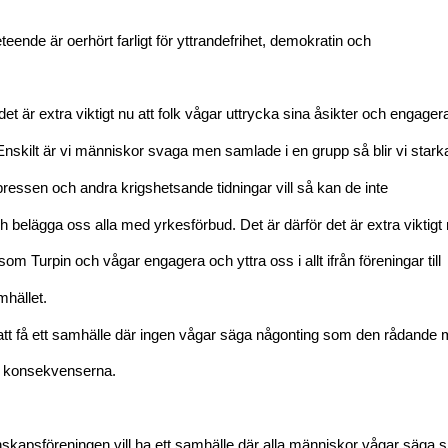
teende är oerhört farligt för yttrandefrihet, demokratin och
et är extra viktigt nu att folk vågar uttrycka sina åsikter och engagera
 Enskilt är vi människor svaga men samlade i en grupp så blir vi stark
essen och andra krigshetsande tidningar vill så kan de inte
belägga oss alla med yrkesförbud. Det är därför det är extra viktigt 
som Turpin och vågar engagera och yttra oss i allt ifrån föreningar till
amhället.
 att få ett samhälle där ingen vågar säga någonting som den rådande
ör konsekvenserna.
apsföreningen vill ha ett samhälle där alla människor vågar säga si