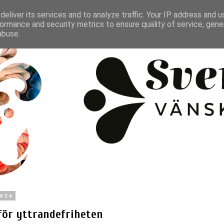
eliver its services and to analyze traffic. Your IP address and 
ormance and security metrics to ensure quality of service, gen
abuse.
2024
 för yttrandefriheten