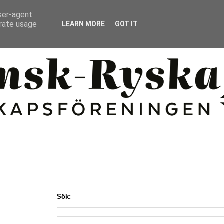
user-agent
erate usage
LEARN MORE
GOT IT
Sök: