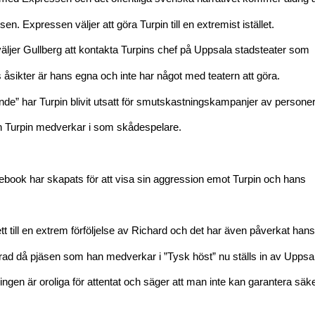
n. Expressen väljer att göra Turpin till en extremist istället.
n väljer Gullberg att kontakta Turpins chef på Uppsala stadsteater som
ns åsikter är hans egna och inte har något med teatern att göra.
ande” har Turpin blivit utsatt för smutskastningskampanjer av person
sen Turpin medverkar i som skådespelare.
book har skapats för att visa sin aggression emot Turpin och hans
ett till en extrem förföljelse av Richard och det har även påverkat hans
 grad då pjäsen som han medverkar i ”Tysk höst” nu ställs in av Uppsa
ingen är oroliga för attentat och säger att man inte kan garantera säk