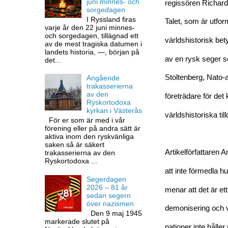
juni minnes- och
regissören Richard
sorgedagen
I Ryssland firas
Talet, som är utform
varje år den 22 juni minnes-
och sorgedagen, tillägnad ett
världshistorisk be
av de mest tragiska datumen i
landets historia, —, början på
av en rysk seger s
det...
Stoltenberg, Nato-
Angående
trakasserierna
av den
företrädare för det 
Ryskortodoxa
kyrkan i Västerås
världshistoriska til
För er som är med i vår
förening eller på andra sätt är
aktiva inom den ryskvänliga
saken så är säkert
Artikelförfattaren A
trakasserierna av den
Ryskortodoxa ...
att inte förmedla 
Segerdagen
2026 – 81 år
menar att det är ett
sedan segern
över nazismen
demonisering och vä
Den 9 maj 1945
markerade slutet på
nationer inte hålle