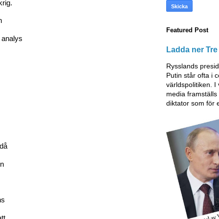
rig.
n
Featured Post
 analys
Ladda ner Tre 
Rysslands presid
Putin står ofta i
världspolitiken. I
media framställ
diktator som för 
ndå
on
ns
tt