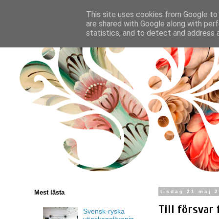
This site uses cookies from Google to d
are shared with Google along with perf
statistics, and to detect and address 
Mest lästa
tisdag 21 maj 
Till försvar
Svensk-ryska
vänskapsförenin