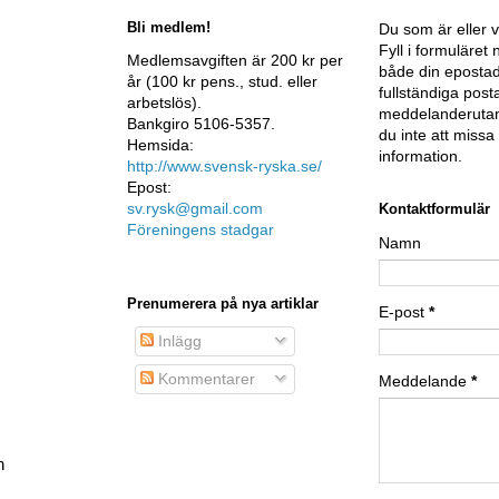
Bli medlem!
Du som är eller v
Fyll i formuläre
Medlemsavgiften är 200 kr per
både din epostad
år (100 kr pens., stud. eller
fullständiga post
arbetslös).
meddelanderutan
Bankgiro 5106-5357.
du inte att miss
Hemsida:
information.
http://www.svensk-ryska.se/
Epost:
sv.rysk@gmail.com
Kontaktformulär
Föreningens stadgar
Namn
Prenumerera på nya artiklar
E-post
*
Inlägg
Kommentarer
Meddelande
*
h