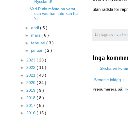
Ryssland!
Vad Putin måste ha vetat
utan rädsla för repr
och vad han inte kan ha
v...
►
april
( 5 )
Upplagd av
svadmi
►
mars
( 6 )
►
februari
( 3 )
►
januari
( 2 )
Inga kommen
►
2023
( 23 )
►
2022
( 11 )
Skicka en kom
►
2021
( 43 )
Senaste inlägg
►
2020
( 34 )
Prenumerera på:
K
►
2019
( 9 )
►
2018
( 8 )
►
2017
( 5 )
►
2016
( 15 )