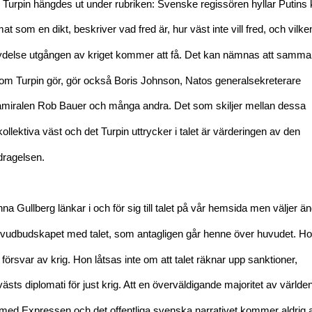
 Turpin hängdes ut under rubriken: Svenske regissören hyllar Putins k
at som en dikt, beskriver vad fred är, hur väst inte vill fred, och vilke
tydelse utgången av kriget kommer att få. Det kan nämnas att samma
om Turpin gör, gör också Boris Johnson, Natos generalsekreterare
amiralen Rob Bauer och många andra. Det som skiljer mellan dessa
kollektiva väst och det Turpin uttrycker i talet är värderingen av den
ldragelsen.
nna Gullberg länkar i och för sig till talet på vår hemsida men väljer ä
huvudbudskapet med talet, som antagligen går henne över huvudet. H
 försvar av krig. Hon låtsas inte om att talet räknar upp sanktioner,
sts diplomati för just krig. Att en överväldigande majoritet av världe
r med Expressen och det offentliga svenska narrativet kommer aldrig a