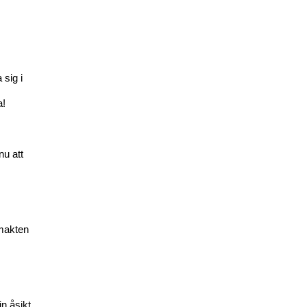
 sig i
a!
nu att
 makten
n åsikt