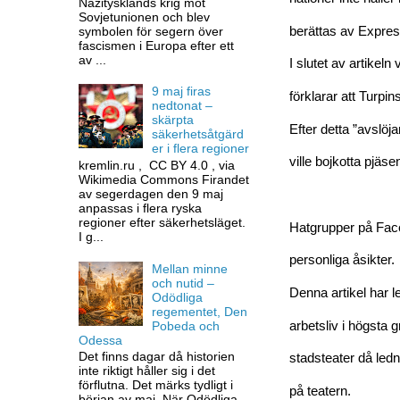
Nazitysklands krig mot
Sovjetunionen och blev
symbolen för segern över
berättas av Expresse
fascismen i Europa efter ett
av ...
I slutet av artikel
9 maj firas
förklarar att Turpi
nedtonat –
skärpta
Efter detta ”avslöj
säkerhetsåtgärd
er i flera regioner
ville bojkotta pjä
kremlin.ru , CC BY 4.0 , via
Wikimedia Commons Firandet
av segerdagen den 9 maj
anpassas i flera ryska
regioner efter säkerhetsläget.
Hatgrupper på Face
I g...
personliga åsikter.
Mellan minne
och nutid –
Denna artikel har l
Odödliga
regementet, Den
Pobeda och
arbetsliv i högsta
Odessa
Det finns dagar då historien
stadsteater då ledn
inte riktigt håller sig i det
förflutna. Det märks tydligt i
på teatern.
början av maj. När Odödliga