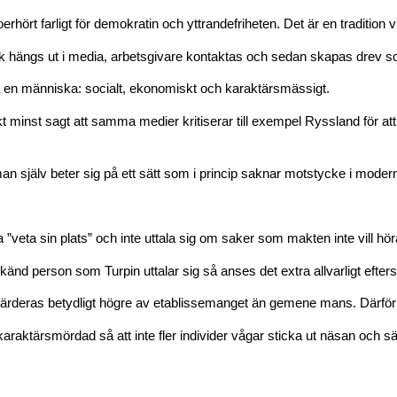
rhört farligt för demokratin och yttrandefriheten. Det är en tradition vi
folk hängs ut i media, arbetsgivare kontaktas och sedan skapas drev 
göra en människa: socialt, ekonomiskt och karaktärsmässigt.
kt minst sagt att samma medier kritiserar till exempel Ryssland för att
man själv beter sig på ett sätt som i princip saknar motstycke i modern 
a ”veta sin plats” och inte uttala sig om saker som makten inte vill hör
känd person som Turpin uttalar sig så anses det extra allvarligt efte
värderas betydligt högre av etablissemanget än gemene mans. Därfö
i karaktärsmördad så att inte fler individer vågar sticka ut näsan och s