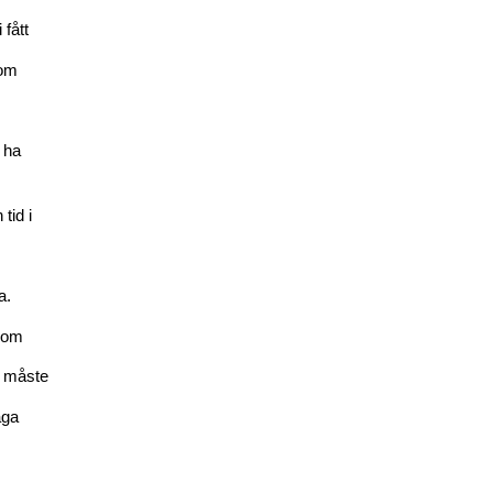
 fått
som
 ha
tid i
a.
rsom
r måste
äga