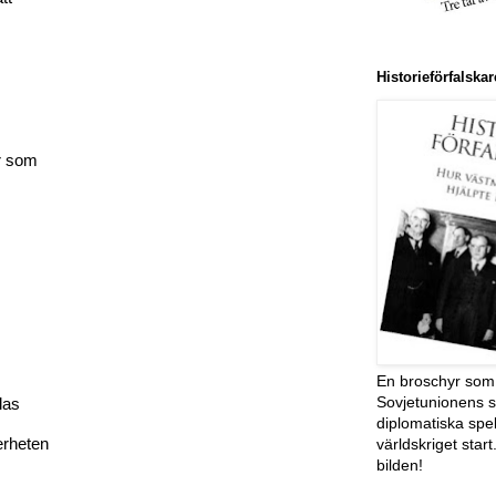
Historieförfalsk
er som
En broschyr som 
Sovjetunionens s
las
diplomatiska spe
världskriget start
erheten
bilden!