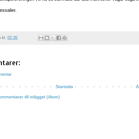
essalier.
n
kl.
02:26
tarer:
mentar
Startsida
Ä
ommentarer till inlägget (Atom)