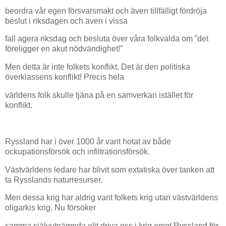
beordra vår egen försvarsmakt och även tillfälligt fördröja
beslut i riksdagen och även i vissa
fall agera riksdag och besluta över våra folkvalda om ”det
föreligger en akut nödvändighet!”
Men detta är inte folkets konflikt. Det är den politiska
överklassens konflikt! Precis hela
världens folk skulle tjäna på en samverkan istället för
konflikt.
Ryssland har i över 1000 år varit hotat av både
ockupationsförsök och infiltrationsförsök.
Västvärldens ledare har blivit som extatiska över tanken att
ta Rysslands naturresurser.
Men dessa krig har aldrig varit folkets krig utan västvärldens
oligarkis krig. Nu försöker
samma självutnämnda elit driva oss i krig emot Ryssland för