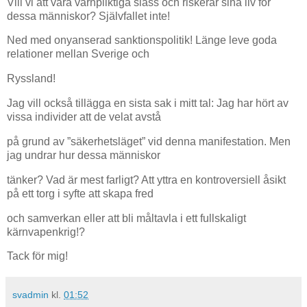
Vill vi att våra värnpliktiga slåss och riskerar sina liv för
dessa människor? Självfallet inte!
Ned med onyanserad sanktionspolitik! Länge leve goda
relationer mellan Sverige och
Ryssland!
Jag vill också tillägga en sista sak i mitt tal: Jag har hört av
vissa individer att de velat avstå
på grund av ”säkerhetsläget” vid denna manifestation. Men
jag undrar hur dessa människor
tänker? Vad är mest farligt? Att yttra en kontroversiell åsikt
på ett torg i syfte att skapa fred
och samverkan eller att bli måltavla i ett fullskaligt
kärnvapenkrig!?
Tack för mig!
svadmin
kl.
01:52