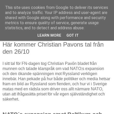
This site uses cookies from Google to deliver its services
and to analyze traffic. Your IP address and user-agent are
shared with Google along with performance and security
metrics to ensure quality of service, generate usage
statistics, and to detect and address abuse.
LEARN MORE
GOT IT
tisdag 29 oktober 2024
Här kommer Christian Pavons tal från
den 26/10
I sitt tal för FN-dagen tog Christian Pavón bladet från
munnen och talade klarspråk om vad NATO:s expansion
och den ökande spänningen mot Ryssland verkligen
innebär. Han pekade på hur både politiker och media hetsar
fram en bild av Ryssland som fienden, och hur vi i Sverige
matas med en rädsla som driver oss allt närmare NATO,
utan att ifrågasätta priset för vår egen självständighet och
säkerhet.