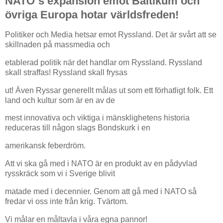
NATO´s expansion emot Baltikum och
övriga Europa hotar världsfreden!
Politiker och Media hetsar emot Ryssland. Det är svårt att se
skillnaden på massmedia och
etablerad politik när det handlar om Ryssland. Ryssland
skall straffas! Ryssland skall frysas
ut! Även Ryssar generellt målas ut som ett förhatligt folk. Ett
land och kultur som är en av de
mest innovativa och viktiga i mänsklighetens historia
reduceras till någon slags Bondskurk i en
amerikansk feberdröm.
Att vi ska gå med i NATO är en produkt av en pådyvlad
rysskräck som vi i Sverige blivit
matade med i decennier. Genom att gå med i NATO så
fredar vi oss inte från krig. Tvärtom.
Vi målar en måltavla i våra egna pannor!