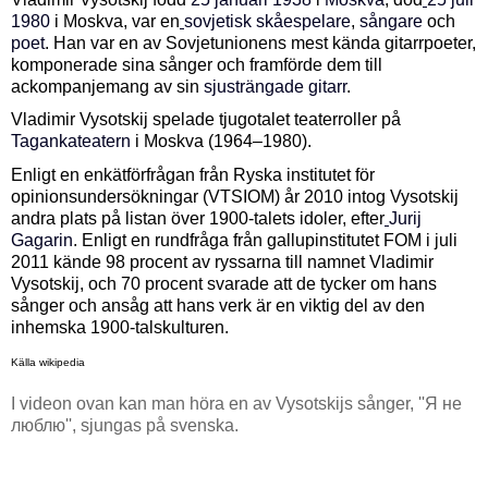
1980
i Moskva, var en
sovjetisk
skåespelare
,
sångare
och
poet
. Han var en av Sovjetunionens mest kända gitarrpoeter,
komponerade sina sånger och framförde dem till
ackompanjemang av sin
sjusträngade gitarr
.
Vladimir Vysotskij spelade tjugotalet teaterroller på
Tagankateatern
i Moskva (1964–1980).
Enligt en enkätförfrågan från Ryska institutet för
opinionsundersökningar (VTSIOM) år 2010 intog Vysotskij
andra plats på listan över 1900-talets idoler, efter
Jurij
Gagarin
. Enligt en rundfråga från gallupinstitutet FOM i juli
2011 kände 98 procent av ryssarna till namnet Vladimir
Vysotskij, och 70 procent svarade att de tycker om hans
sånger och ansåg att hans verk är en viktig del av den
inhemska 1900-talskulturen.
Källa wikipedia
I videon ovan kan man höra en av Vysotskijs sånger, ''Я не
люблю'', sjungas på svenska.