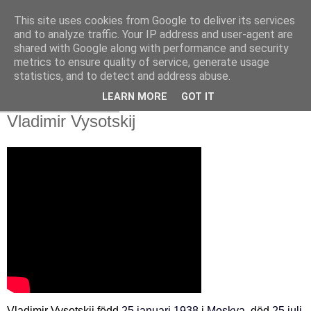
This site uses cookies from Google to deliver its services
and to analyze traffic. Your IP address and user-agent are
shared with Google along with performance and security
metrics to ensure quality of service, generate usage
statistics, and to detect and address abuse.
LEARN MORE
GOT IT
fredag 24 juli 2020
Vladimir Vysotskij
Vladimir Vysotskij född
25
januari
1938
i
Moskva
, död
25
juli